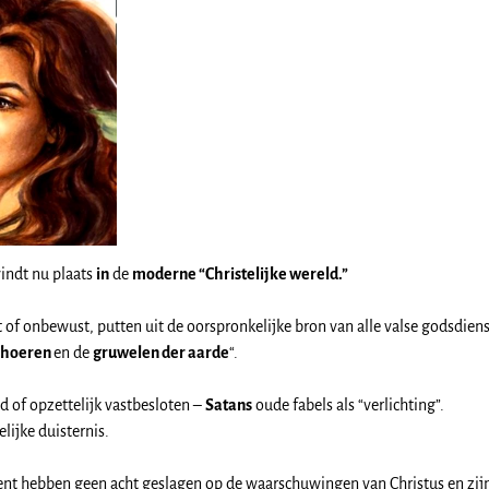
indt nu plaats
in
de
moderne “Christelijke wereld.”
 of onbewust, putten uit de oorspronkelijke bron van alle valse godsdiens
 hoeren
en de
gruwelen der aarde
“.
d of opzettelijk vastbesloten –
Satans
oude fabels als “verlichting”.
lijke duisternis.
ment hebben geen acht geslagen op de waarschuwingen van Christus en zij