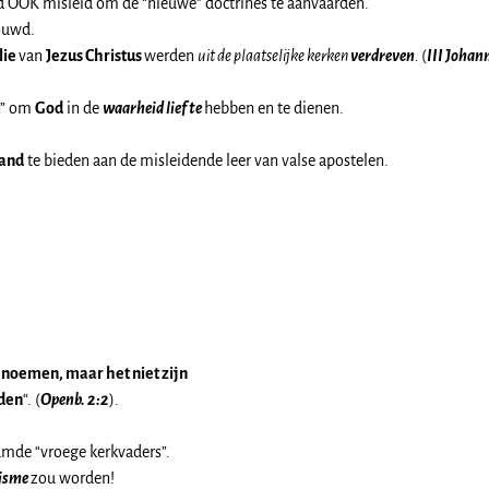
d OOK misleid om de “nieuwe” doctrines te aanvaarden.
ouwd.
lie
van
Jezus Christus
werden
uit de plaatselijke kerken
verdreven
.
(
III Johan
n” om
God
in de
waarheid lief te
hebben en te dienen.
and
te bieden aan de misleidende leer van valse apostelen.
n noemen, maar het niet zijn
nden
“. (
Openb. 2:2
).
mde “vroege kerkvaders”.
cisme
zou worden!