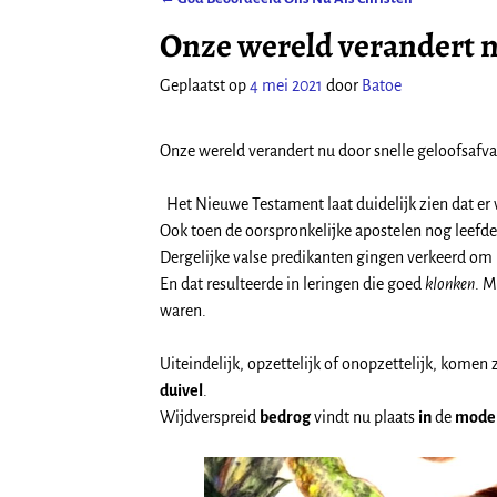
Bericht navigatie
Onze wereld verandert nu
Geplaatst op
4 mei 2021
door
Batoe
Onze wereld verandert nu door snelle geloofsafva
Het Nieuwe Testament laat duidelijk zien dat er
Ook toen de oorspronkelijke apostelen nog leefde
Dergelijke valse predikanten gingen verkeerd o
En dat resulteerde in leringen die goed
klonken
. M
waren.
Uiteindelijk, opzettelijk of onopzettelijk, komen 
duivel
.
Wijdverspreid
bedrog
vindt nu plaats
in
de
moder