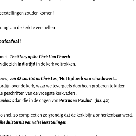
leerstellingen zouden komen!
ing van de kerk te versnellen.
oofsafval!
 boek:
The Story of the Christian Church
.
n
die zich
in die tijd
in de kerk voltrokken.
eeuw,
van 68 tot 100 na Christus
,
‘Het tijdperk van schaduwen’…
.
ordijn over de kerk, waar we tevergeefs doorheen proberen te kijken.
e geschriften van de vroegste kerkvaders.
anders is
dan die in de dagen van
Petrus
en
Paulus
“. (
blz. 42
).
o snel, zo compleet en zo grondig dat de kerk bijna onherkenbaar werd.
jke duisternis van valse leerstellingen
.