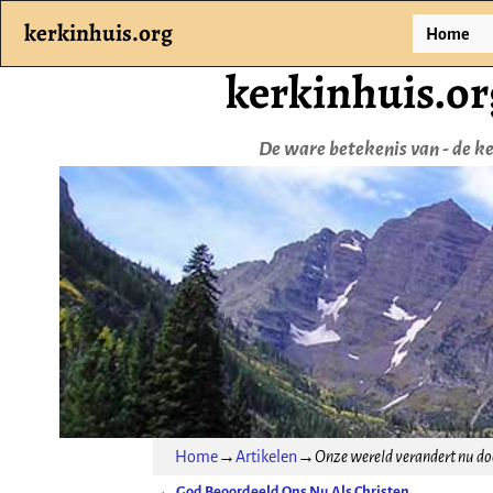
kerkinhuis.org
Home
kerkinhuis.or
De ware betekenis van - de ker
Home
→
Artikelen
→
Onze wereld verandert nu doo
←
God Beoordeeld Ons Nu Als Christen