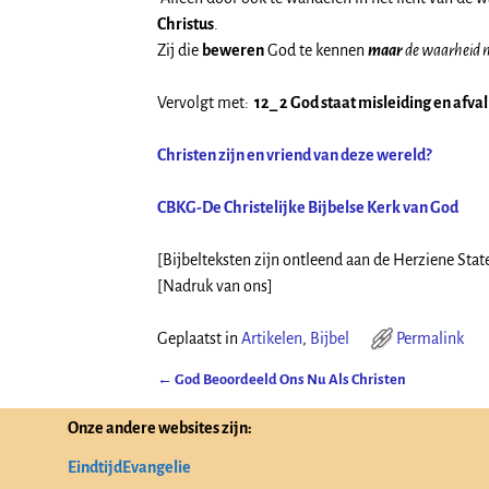
Christus
.
Zij die
beweren
God te kennen
maar
de waarheid ni
Vervolgt met:
12_ 2 God staat misleiding en afval
Christen zijn en vriend van deze wereld?
CBKG-De Christelijke Bijbelse Kerk van God
[Bijbelteksten zijn ontleend aan de Herziene Stat
[Nadruk van ons]
Geplaatst in
Artikelen
,
Bijbel
Permalink
←
God Beoordeeld Ons Nu Als Christen
Bericht navigatie
Onze andere websites zijn:
EindtijdEvangelie