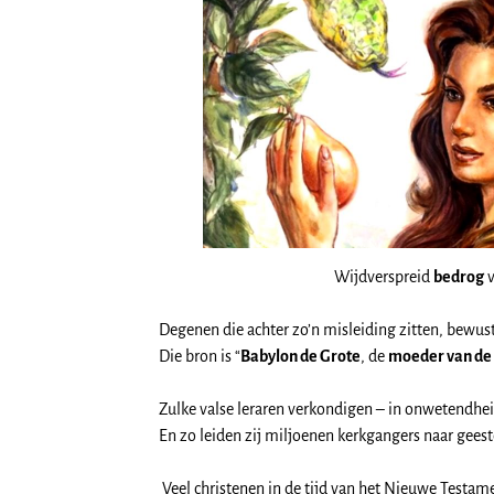
Wijdverspreid
bedrog
v
Degenen die achter zo’n misleiding zitten, bewust
Die bron is “
Babylon de Grote
, de
moeder van de
Zulke valse leraren verkondigen – in onwetendhei
En zo leiden zij miljoenen kerkgangers naar geeste
Veel christenen in de tijd van het Nieuwe Testa