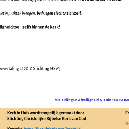
et in praktijk brengen
,
bedriegen slechts
zichzelf
.
ligheid toe – zelfs binnen de kerk!
envertaling © 2010 Stichting HSV’]
Misleiding En Afvalligheid NU Binnen De Ke
Kerk in Huis wordt mogelijk gemaakt door
E
Stichting Christelijke Bijbelse Kerk van God
H