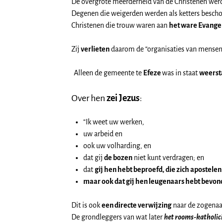
De overgrote meerderheid van de Christenen wer
Degenen die weigerden werden als ketters besch
Christenen die trouw waren aan
het ware Evange
Zij
verlieten
daarom de “organisaties van mense
Alleen de gemeente te
Efeze
was in staat
weerst
Over hen
zei Jezus
:
“Ik weet uw werken,
uw arbeid en
ook uw volharding, en
dat gij
de bozen
niet kunt verdragen; en
dat
gij hen hebt beproefd, die zich apostele
maar ook dat gij hen leugenaars hebt bevo
Dit is ook
een directe verwijzing
naar de zogenaa
De grondleggers van wat later
het rooms-katholi