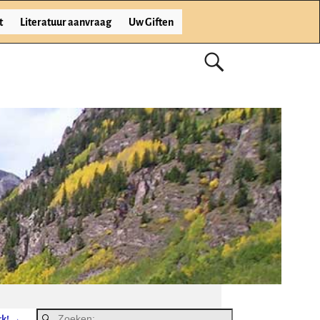
t
Literatuur aanvraag
Uw Giften
rk!
→