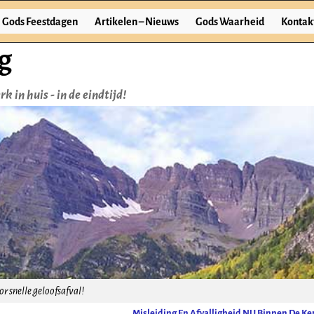
Gods Feestdagen
Artikelen – Nieuws
Gods Waarheid
Kontak
g
k in huis - in de eindtijd!
r snelle geloofsafval!
Misleiding En Afvalligheid NU Binnen De Ke