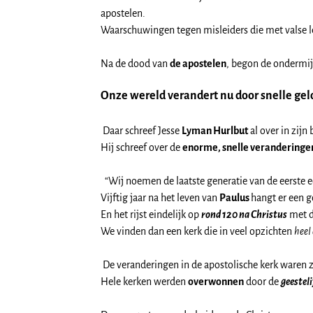
apostelen.
Waarschuwingen tegen misleiders die met valse 
Na de dood van
de apostelen
, begon de ondermijn
Onze wereld verandert nu door snelle gel
Daar schreef Jesse
Lyman Hurlbut
al over in zijn
Hij schreef over de
enorme, snelle veranderinge
“Wij noemen de laatste generatie van de eerste 
Vijftig jaar na het leven van
Paulus
hangt er een g
En het rijst eindelijk op
rond 120 na Christus
met d
We vinden dan een kerk die in veel opzichten
heel 
De veranderingen in de apostolische kerk waren z
Hele kerken werden
overwonnen
door de
geesteli