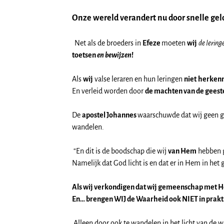
Onze wereld verandert nu door snelle gel
Net als de broeders in
Efeze
moeten
wij
de lerin
toetsen
en bewijzen
!
Als
wij
valse leraren en hun leringen
niet
herken
En verleid worden door
de machten van de geeste
De
apostel Johannes
waarschuwde dat wij geen g
wandelen.
“En dit is de boodschap die wij
van Hem
hebben g
Namelijk dat God licht is en dat er in Hem in het g
Als wij verkondigen dat wij gemeenschap met H
En… brengen WIJ de Waarheid ook NIET in prakt
Alleen door ook te wandelen in het licht van de