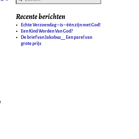
Recente berichten
Echte Verzoendag – is – één zijn met God!
Een Kind Worden Van God?
De brief van Jakobus__ Een parel van
grote prijs
e