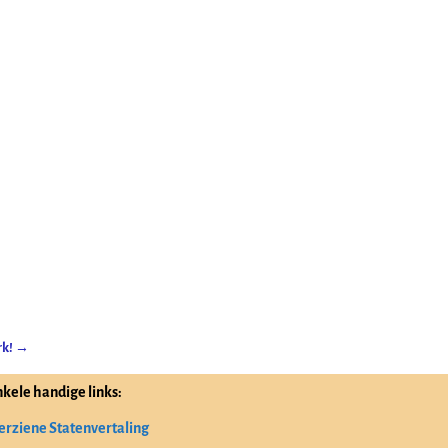
rk!
→
nkele handige links:
erziene Statenvertaling