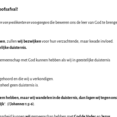
oofsafval!
gen van predikanten en voorgangers
die beweren ons de leer van God te breng
nen
, zullen
wij
bezwijken
voor hun verzachtende, maar kwade invloed.
lijke duisternis.
emeenschap met God kunnen hebben als wij in geestelijke duisternis
ehoord en die wij u verkondigen.
eheel geen duisternis is.
em hebben, maar wij wandelen in de duisternis, dan
liegen wij
tegen ons
ijk
“. (
I Johannes 1:5-6
).
 waarheid kunnen
wij
gemeenschap hebben met
God de Vader
en
Jezus