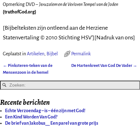
Opmerking DVD –
Jeruzalem en de Verloren Tempel van de Joden
{truthofGod.org}
[Bijbelteksten zijn ontleend aan de Herziene
Statenvertaling © 2010 Stichting HSV’][Nadruk van ons]
Geplaatst in
Artikelen
,
Bijbel
Permalink
←
Pinksteren-teken van de
De Hartenkreet Van God De Vader
→
Bericht navigatie
Mensenzoon in de hemel
Recente berichten
Echte Verzoendag – is – één zijn met God!
Een Kind Worden Van God?
De brief van Jakobus__ Een parel van grote prijs