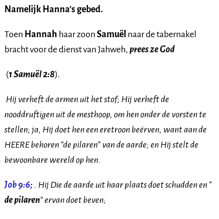
Namelijk Hanna’s gebed.
Toen
Hannah
haar zoon
Samuël
naar de tabernakel
bracht voor de dienst van Jahweh,
prees ze God
(
1 Samuël 2:8
).
Hij verheft de armen uit het stof; Hij verheft de
nooddruftigen uit de mesthoop, om hen onder de vorsten te
stellen; ja, Hij doet hen een eretroon beërven, want aan de
HEERE behoren “de pilaren
”
van de aarde; en Hij stelt de
bewoonbare wereld op hen.
Job 9:6;
. Hij Die de aarde uit haar plaats doet schudden en ”
de pilaren
“
ervan doet beven;