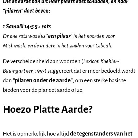
Die de aarde ook uit haar plaats doet schudden, en haar
“pilaren” doet beven;
1 Samuël 14:5 5.:
rots
De ene rots was dus “
een pilaar
“
in het noorden voor
Michmash, en de andere in het zuiden voor Gibeah.
De verscheidenheid aan woorden (
Lexicon Koehler-
Baumgartner, 1953
) suggereert dat er meer bedoeld wordt
dan
“pilaren onder de aarde”
, om een sterke basis te
bieden voor de planeet aarde of zo.
Hoezo
Platte Aarde?
Het is opmerkelijk hoe altijd
de tegenstanders van het