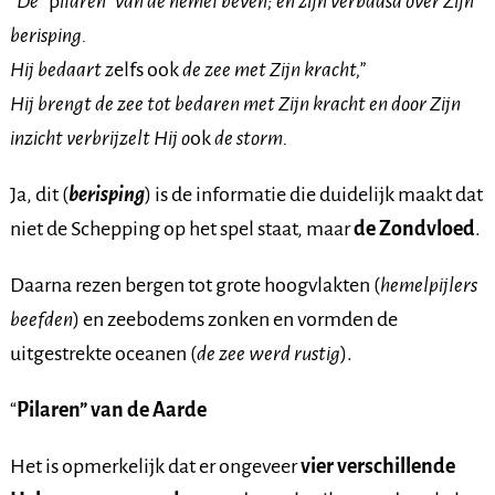
“De “
p
ilaren”
van de hemel beven; en zijn verbaasd over Zijn
berisping.
Hij bedaart z
elfs ook
de zee met Zijn kracht,”
Hij brengt de zee tot bedaren met Zijn kracht en door Zijn
inzicht verbrijzelt Hij o
ok
de storm.
Ja, dit (
berisping
) is de informatie die duidelijk maakt dat
niet de Schepping op het spel staat, maar
de Zondvloed
.
Daarna rezen bergen tot grote hoogvlakten (
hemelpijlers
beefden
) en zeebodems zonken en vormden de
uitgestrekte oceanen (
de zee werd rustig
).
“
Pilaren” van de Aarde
Het is opmerkelijk dat er ongeveer
vier verschillende