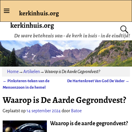
kerkinhuis.org
kerkinhuis.org
De ware betekenis van - de kerk in huis - in de eindtijd!
Home
→
Artikelen
→
Waarop is De Aarde Gegrondvest?
←
Pinksteren-teken van de
De Hartenkreet Van God De Vader
→
Bericht navigatie
Mensenzoon in de hemel
Waarop is De Aarde Gegrondvest?
Geplaatst op
14 september 2024
door
Batoe
Waarop is de aarde gegrondvest?