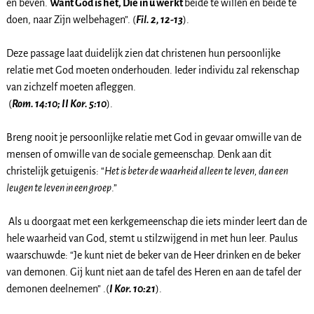
en beven.
Want God is het, Die in u werkt
beide te willen en beide te
doen, naar Zijn welbehagen”. (
Fil. 2, 12-13
).
Deze passage laat duidelijk zien dat christenen hun persoonlijke
relatie met God moeten onderhouden. Ieder individu zal rekenschap
van zichzelf moeten afleggen.
(
Rom. 14:10; II Kor. 5:10
).
Breng nooit je persoonlijke relatie met God in gevaar omwille van de
mensen of omwille van de sociale gemeenschap. Denk aan dit
christelijk getuigenis: “
Het is beter de waarheid alleen te leven, dan een
leugen te leven in een groep
.”
Als u doorgaat met een kerkgemeenschap die iets minder leert dan de
hele waarheid van God, stemt u stilzwijgend in met hun leer. Paulus
waarschuwde: “Je kunt niet de beker van de Heer drinken en de beker
van demonen. Gij kunt niet aan de tafel des Heren en aan de tafel der
demonen deelnemen” .(
I Kor. 10:21
).