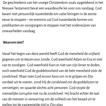
De geschiedenis van het vroege Christendom zoals opgetekend in het
Nieuwe Testament bevat een waardevolle les voor ons vandaag: God
kwam niet persoonlijk tussenbeide om valse leringen in de eerste
eeuw te stoppen – en evenmin zal God tussenbeide komen om
predikanten en voorgangers te stoppen met het onderwijzen van
onwaarheden vandaag.
Waarom niet?
Vanaf het begin van deze wereld heeft God de mensheid de vrijheid
gegeven om te
kiezen
voor zonde. God weerhield Adam en Eva er niet
van te zondigen. God weerhield Kaïn er niet van zijn broer te doden,
noch weerhield God de goddeloosheid van de hele mensheid vóór de
zondvloed. Maar toen God ervoor koos om in te grijpen en Zijn
oordeel uit te voeren, zond Hij de zondvloed om de goddelozen te
vernietigen, en spaarde slechts acht personen. God stopte de
menselijke corruptie niet na de zondvloed. Hij bracht echter de taal
van de mensen in verwarring om de volheid van het kwaad uit te
stellen tot de vastgestelde tijd in Zijn plan.