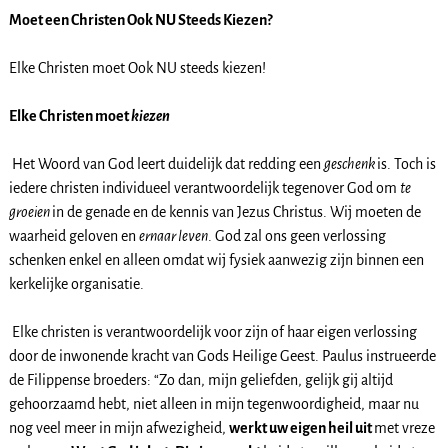
Moet een Christen Ook NU Steeds Kiezen?
Elke Christen moet Ook NU steeds kiezen!
Elke Christen moet
kiezen
Het Woord van God leert duidelijk dat redding een
geschenk
is. Toch is
iedere christen individueel verantwoordelijk tegenover God om
te
groeien
in de genade en de kennis van Jezus Christus. Wij moeten de
waarheid geloven en
ernaar leven
. God zal ons geen verlossing
schenken enkel en alleen omdat wij fysiek aanwezig zijn binnen een
kerkelijke organisatie.
Elke christen is verantwoordelijk voor zijn of haar eigen verlossing
door de inwonende kracht van Gods Heilige Geest. Paulus instrueerde
de Filippense broeders: “Zo dan, mijn geliefden, gelijk gij altijd
gehoorzaamd hebt, niet alleen in mijn tegenwoordigheid, maar nu
nog veel meer in mijn afwezigheid,
werkt uw eigen heil uit
met vreze