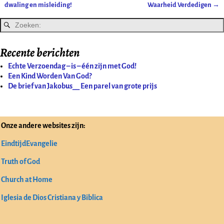
Bericht navigatie
dwaling en misleiding!
Waarheid Verdedigen
→
Recente berichten
Echte Verzoendag – is – één zijn met God!
Een Kind Worden Van God?
De brief van Jakobus__ Een parel van grote prijs
Onze andere websites zijn:
EindtijdEvangelie
Truth of God
Church at Home
Iglesia de Dios Cristiana y Biblica