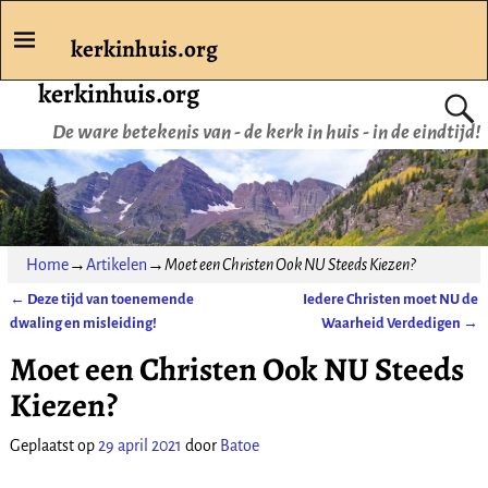
kerkinhuis.org
kerkinhuis.org
De ware betekenis van - de kerk in huis - in de eindtijd!
Home
→
Artikelen
→
Moet een Christen Ook NU Steeds Kiezen?
←
Deze tijd van toenemende
Iedere Christen moet NU de
Bericht navigatie
dwaling en misleiding!
Waarheid Verdedigen
→
Moet een Christen Ook NU Steeds
Kiezen?
Geplaatst op
29 april 2021
door
Batoe