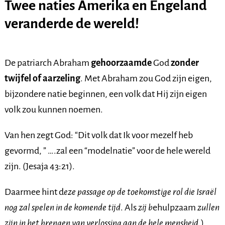
Twee naties Amerika en Engeland
veranderde de wereld!
De patriarch Abraham
gehoorzaamde
God
zonder
twijfel of aarzeling
. Met Abraham zou God zijn eigen,
bijzondere natie beginnen, een volk dat Hij zijn eigen
volk zou kunnen noemen.
Van hen zegt God: “Dit volk dat Ik voor mezelf heb
gevormd, ” ….zal een “modelnatie” voor de hele wereld
zijn. (Jesaja 43:21).
Daarmee hint d
eze passage op de toekomstige rol die Israël
nog zal spelen in de komende tijd
. Als
zij b
ehulpzaam
zullen
zijn in het brengen van verlossing aan de hele mensheid
.)