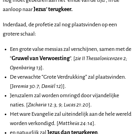
nog moet gebeuren aan het “einde van de tijd”, in de
aanloop naar
Jezus’ terugkeer.
Inderdaad, de profetie zal nog plaatsvinden op een
grotere schaal:
Een grote valse messias zal verschijnen, samen met de
“
Gruwel van Verwoesting
“. [
zie II Thessalonicenzen 2;
Openbaring 13
].
De verwachte “Grote Verdrukking” zal plaatsvinden.
[
Jeremia 30:7; Daniël 12
)].
Jeruzalem zal worden omringd door vijandelijke
naties. [
Zacharia 12:3, 9; Lucas 21:20
].
Het ware Evangelie zal uiteindelijk aan de hele wereld
worden verkondigd. [
Mattheüs 24:14
].
en natuurlijk zal
Jezus dan terugkeren
.