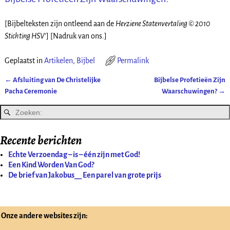
[Bijbelteksten zijn ontleend aan de
Herziene Statenvertaling © 2010
Stichting HSV
’] [Nadruk van ons.]
Geplaatst in
Artikelen
,
Bijbel
Permalink
←
Afsluiting van De Christelijke
Bijbelse Profetieën Zijn
Bericht navigatie
Pacha Ceremonie
Waarschuwingen?
→
Recente berichten
Echte Verzoendag – is – één zijn met God!
Een Kind Worden Van God?
De brief van Jakobus__ Een parel van grote prijs
Onze andere websites zijn: