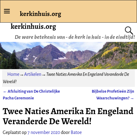
kerkinhuis.org
kerkinhuis.org
De ware betekenis van - de kerk in huis - in de eindtijd!
Home
→
Artikelen
→
Twee Naties Amerika En Engeland Veranderde De
Wereld!
←
Afsluiting van De Christelijke
Bijbelse Profetieën Zijn
Bericht navigatie
Pacha Ceremonie
Waarschuwingen?
→
Twee Naties Amerika En Engeland
Veranderde De Wereld!
Geplaatst op
7 november 2020
door
Batoe