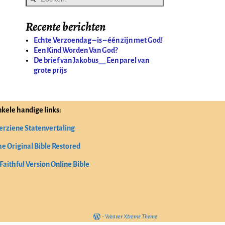
Recente berichten
Echte Verzoendag – is – één zijn met God!
Een Kind Worden Van God?
De brief van Jakobus__ Een parel van
grote prijs
nkele handige links:
erziene Statenvertaling
he Original Bible Restored
Faithful Version Online Bible
-
Weaver Xtreme Theme