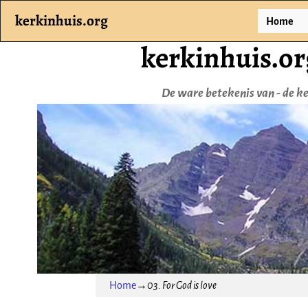
kerkinhuis.org
Home
kerkinhuis.or
De ware betekenis van - de ker
Home
→
03. For God is love