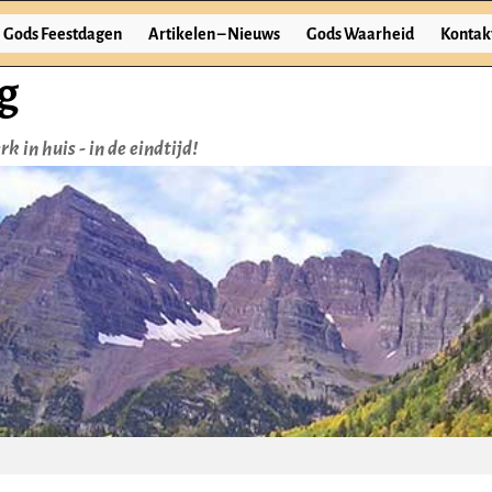
Gods Feestdagen
Artikelen – Nieuws
Gods Waarheid
Kontak
g
k in huis - in de eindtijd!