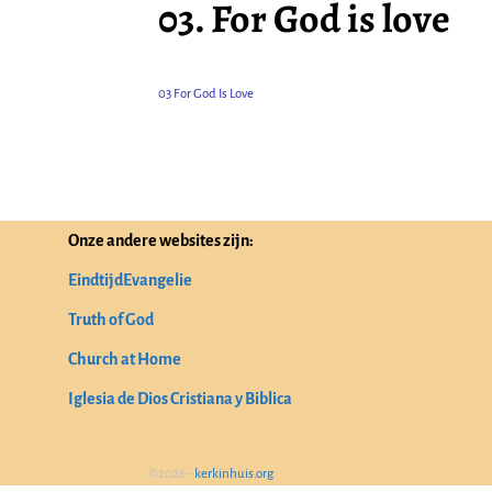
03. For God is love
03 For God Is Love
Onze andere websites zijn:
EindtijdEvangelie
Truth of God
Church at Home
Iglesia de Dios Cristiana y Biblica
©2026 -
kerkinhuis.org